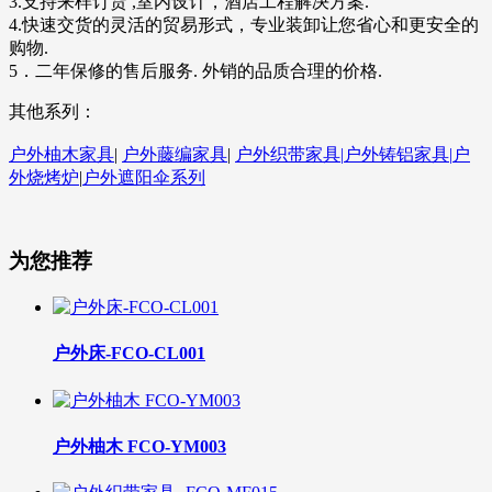
3.支持来样订货 ,室内设计，酒店工程解决方案.
4.快速交货的灵活的贸易形式，专业装卸让您省心和更安全的
购物.
5．二年保修的售后服务. 外销的品质合理的价格.
其他系列：
户外柚木家具
|
户外藤编家具
|
户外织带家具|
户外铸铝家具|
户
外烧烤炉
|
户外遮阳伞系列
为您推荐
户外床-FCO-CL001
户外柚木 FCO-YM003