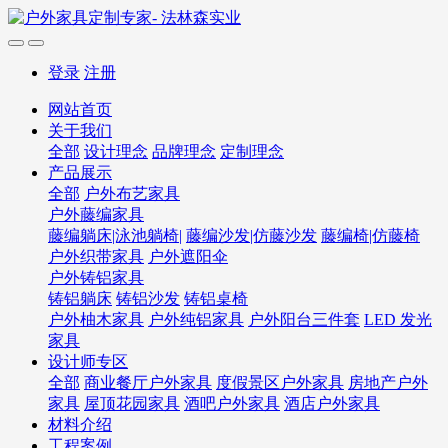
登录
注册
网站首页
关于我们
全部
设计理念
品牌理念
定制理念
产品展示
全部
户外布艺家具
户外藤编家具
藤编躺床|泳池躺椅|
藤编沙发|仿藤沙发
藤编椅|仿藤椅
户外织带家具
户外遮阳伞
户外铸铝家具
铸铝躺床
铸铝沙发
铸铝桌椅
户外柚木家具
户外纯铝家具
户外阳台三件套
LED 发光
家具
设计师专区
全部
商业餐厅户外家具
度假景区户外家具
房地产户外
家具
屋顶花园家具
酒吧户外家具
酒店户外家具
材料介绍
工程案例