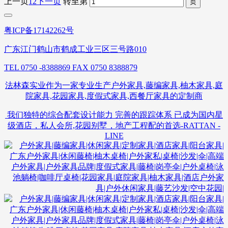
上一页
1
2
下一页
转至第
粤ICP备17142262号
广东江门鹤山市鹤成工业三区三号路010
TEL 0750 -8388869 FAX 0750 8388879
法林森实业作为一家专业生产户外家具,藤编家具,柚木家具,庭
院家具,花园家具,度假式家具,西餐厅家具的定制商
我们独特的综合配套设计能力 完善的跟踪体系 已成为国内星
级酒店，私人会所,花园别墅，地产工程配的首选-RATTAN -
LINE