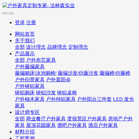
登录
注册
网站首页
关于我们
全部
设计理念
品牌理念
定制理念
产品展示
全部
户外布艺家具
户外藤编家具
藤编躺床|泳池躺椅|
藤编沙发|仿藤沙发
藤编椅|仿藤椅
户外织带家具
户外遮阳伞
户外铸铝家具
铸铝躺床
铸铝沙发
铸铝桌椅
户外柚木家具
户外纯铝家具
户外阳台三件套
LED 发光
家具
设计师专区
全部
商业餐厅户外家具
度假景区户外家具
房地产户外
家具
屋顶花园家具
酒吧户外家具
酒店户外家具
材料介绍
工程案例