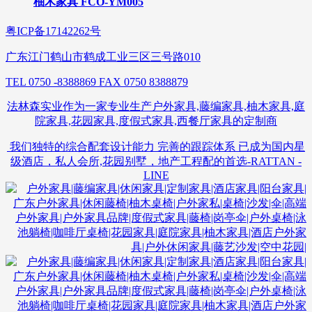
柚木家具 FCO-YM005
粤ICP备17142262号
广东江门鹤山市鹤成工业三区三号路010
TEL 0750 -8388869 FAX 0750 8388879
法林森实业作为一家专业生产户外家具,藤编家具,柚木家具,庭
院家具,花园家具,度假式家具,西餐厅家具的定制商
我们独特的综合配套设计能力 完善的跟踪体系 已成为国内星
级酒店，私人会所,花园别墅，地产工程配的首选-RATTAN -
LINE