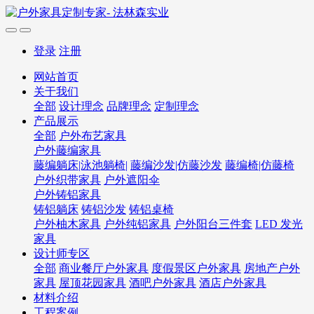
登录
注册
网站首页
关于我们
全部
设计理念
品牌理念
定制理念
产品展示
全部
户外布艺家具
户外藤编家具
藤编躺床|泳池躺椅|
藤编沙发|仿藤沙发
藤编椅|仿藤椅
户外织带家具
户外遮阳伞
户外铸铝家具
铸铝躺床
铸铝沙发
铸铝桌椅
户外柚木家具
户外纯铝家具
户外阳台三件套
LED 发光
家具
设计师专区
全部
商业餐厅户外家具
度假景区户外家具
房地产户外
家具
屋顶花园家具
酒吧户外家具
酒店户外家具
材料介绍
工程案例