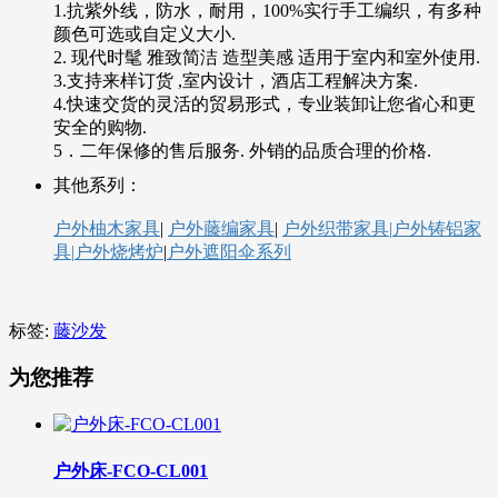
1.抗紫外线，防水，耐用，100%实行手工编织，有多种
颜色可选或自定义大小.
2. 现代时髦 雅致简洁 造型美感 适用于室内和室外使用.
3.支持来样订货 ,室内设计，酒店工程解决方案.
4.快速交货的灵活的贸易形式，专业装卸让您省心和更
安全的购物.
5．二年保修的售后服务. 外销的品质合理的价格.
其他系列：
户外柚木家具
|
户外藤编家具
|
户外织带家具|
户外铸铝家
具|
户外烧烤炉
|
户外遮阳伞系列
标签:
藤沙发
为您推荐
户外床-FCO-CL001