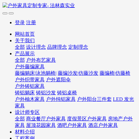
登录
注册
网站首页
关于我们
全部
设计理念
品牌理念
定制理念
产品展示
全部
户外布艺家具
户外藤编家具
藤编躺床|泳池躺椅|
藤编沙发|仿藤沙发
藤编椅|仿藤椅
户外织带家具
户外遮阳伞
户外铸铝家具
铸铝躺床
铸铝沙发
铸铝桌椅
户外柚木家具
户外纯铝家具
户外阳台三件套
LED 发光
家具
设计师专区
全部
商业餐厅户外家具
度假景区户外家具
房地产户外
家具
屋顶花园家具
酒吧户外家具
酒店户外家具
材料介绍
工程案例