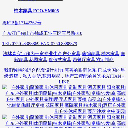
柚木家具 FCO-YM005
粤ICP备17142262号
广东江门鹤山市鹤成工业三区三号路010
TEL 0750 -8388869 FAX 0750 8388879
法林森实业作为一家专业生产户外家具,藤编家具,柚木家具,庭
院家具,花园家具,度假式家具,西餐厅家具的定制商
我们独特的综合配套设计能力 完善的跟踪体系 已成为国内星
级酒店，私人会所,花园别墅，地产工程配的首选-RATTAN -
LINE