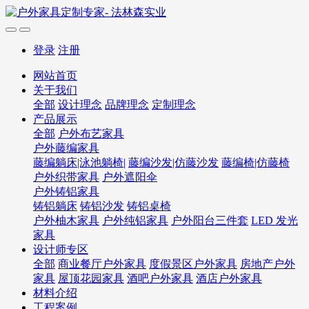
登录
注册
网站首页
关于我们
全部
设计理念
品牌理念
定制理念
产品展示
全部
户外布艺家具
户外藤编家具
藤编躺床|泳池躺椅|
藤编沙发|仿藤沙发
藤编椅|仿藤椅
户外织带家具
户外遮阳伞
户外铸铝家具
铸铝躺床
铸铝沙发
铸铝桌椅
户外柚木家具
户外纯铝家具
户外阳台三件套
LED 发光
家具
设计师专区
全部
商业餐厅户外家具
度假景区户外家具
房地产户外
家具
屋顶花园家具
酒吧户外家具
酒店户外家具
材料介绍
工程案例