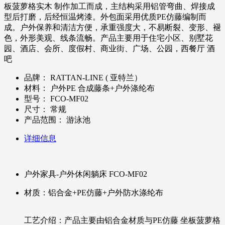
板菠萝格实木 制作加工而成，主结构采用铝管弯曲、焊接成
型后打磨，后经恒温烤漆。外包面采用优质PE仿藤编制而
成。户外保养和清洁方便，承重强度大，不易断裂、变形、褪
色，外形美观、线条流畅。产品主要用于住宅小区、别墅花
园、酒店、会所、度假村、商业街、广场、公园，西餐厅 酒
吧
品牌：
RATTAN-LINE ( 亚特兰）
材料：
户外PE 合成藤条+户外涤纶布
型号：
FCO-MF02
尺寸：
常规
产品范围：
游泳池
详细信息
户外家具-户外休闲躺床 FCO-MF02
材质：铝合金+PE仿藤+户外防水涤纶布
工艺介绍：产品主要由铝合金材质与PE仿藤 坐板菠萝格