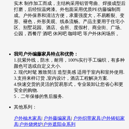
实木 制作加工而成，主结构采用铝管弯曲、焊接成型后
打磨，后经恒温烤漆。外包面采用优质PE仿藤编制而
成。户外保养和清洁方便，承重强度大，不易断裂、变
形、褪色，外形美观、线条流畅。产品主要用于住宅小
区、别墅花园、酒店、会所、度假村、商业街、广场、
公园，西餐厅 酒吧 休闲吧 咖啡吧 等户外休闲场所 。
我司户外编藤家具特点和优势：
1.抗紫外线，防水，耐用，100%实行手工编织，有多种
颜色可选或自定义大小.
2. 现代时髦 雅致简洁 造型美感 适用于室内和室外使用.
3.支持来样订货 ,室内设计，酒店工程解决方案.
4.快速交货的灵活的贸易形式，专业装卸让您省心和更
安全的购物.
5．二年保修的售后服务.
其他系列：
户外柚木家具
|
户外藤编家具
|
户外织带家具|
户外铸铝家
具|
户外烧烤炉
|
户外遮阳伞系列