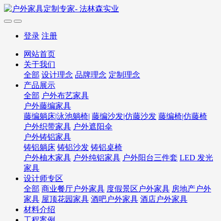
登录
注册
网站首页
关于我们
全部
设计理念
品牌理念
定制理念
产品展示
全部
户外布艺家具
户外藤编家具
藤编躺床|泳池躺椅|
藤编沙发|仿藤沙发
藤编椅|仿藤椅
户外织带家具
户外遮阳伞
户外铸铝家具
铸铝躺床
铸铝沙发
铸铝桌椅
户外柚木家具
户外纯铝家具
户外阳台三件套
LED 发光
家具
设计师专区
全部
商业餐厅户外家具
度假景区户外家具
房地产户外
家具
屋顶花园家具
酒吧户外家具
酒店户外家具
材料介绍
工程案例