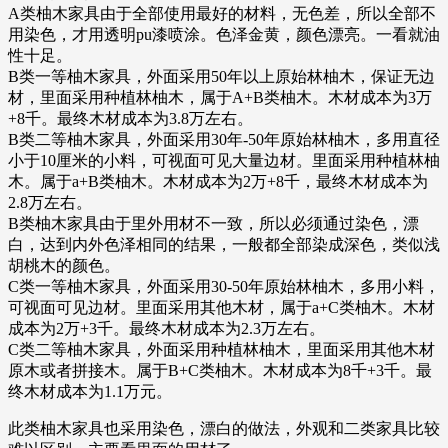
A类柚木家具由于全部使用最好的材料，无色差，所以全部不
用染色，才用透明pu漆喷涂。色泽金黄，颜色漂亮。一看就油
性十足。
B类一等柚木家具，外面采用50年以上原始林柚木，保证无边
材，里面采用种植林柚木，属于A+B类柚木。木材成本为3万
+8千。最终木材成本为3.8万左右。
B类二等柚木家具，外面采用30年-50年原始林柚木，多用直径
小于10厘米的小料，可视面可见大量边材。里面采用种植林柚
木。属于a+B类柚木。木材成本为2万+8千，最终木材成本为
2.8万左右。
B类柚木家具由于里外用材不一致，所以必须通过染色，漂
白，达到内外色泽相同的结果，一般都全部染成深色，类似浅
胡桃木的颜色。
C类一等柚木家具，外面采用30-50年原始林柚木，多用小料，
可视面可见边材。里面采用其他木材，属于a+C类柚木。木材
成本为2万+3千。最终木材成本为2.3万左右。
C类二等柚木家具，外面采用种植林柚木，里面采用其他木材
原木或者拼接木。属于B+C类柚木。木材成本为8千+3千。最
终木材成本为1.1万元。
此类柚木家具也采用染色，漂白的做法，外观和二类家具比较