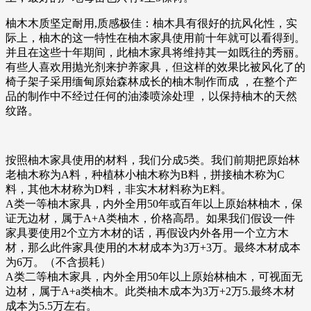
柚木木质坚定耐用,质感极佳：柚木具有很好的抗风化性，实
际上，柚木的这一特性在柚木家具使用前十年就可以看得到。
并且在这些十年期间，此柚木家具将维持其一如既往的秀丽。
有些人喜欢用抛光剂来护养家具，但这样的效果比被风化了的
椅子架子采用缅甸原始森林成长的柚木制作而成 ，在整个产
品的制作中不经过任何的油漆喷涂处理 ，以保持柚木的天然
纹路。
按照柚木家具使用的材料，我们分成5类。我们前期把原始林
老柚木称为A料，种植林小柚木称为B料，拼接柚木称为C
料，其他木材称为D料，非实木材料称为E料。
A类一等柚木家具，内外全用50年或百年以上原始林柚木，保
证无边材，属于A+A类柚木，价格高昂。如果我们假设一件
家具要使用2个立方木材的话，再假设内外各用一个立方木
材，那么此件家具使用的木材成本为3万+3万。最终木材成本
为6万。（不含损耗）
A类二等柚木家具，内外全用50年以上原始林柚木，可视面无
边材，属于A+a类柚木。此类柚木成本为3万+2万5.最终木材
成本为5.5万左右。