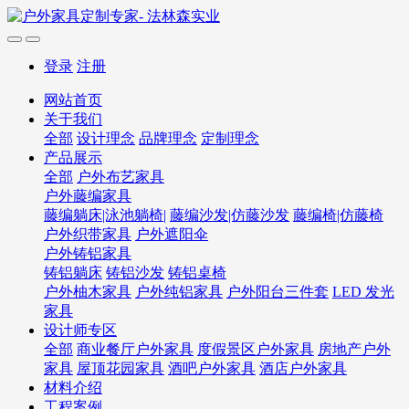
登录
注册
网站首页
关于我们
全部
设计理念
品牌理念
定制理念
产品展示
全部
户外布艺家具
户外藤编家具
藤编躺床|泳池躺椅|
藤编沙发|仿藤沙发
藤编椅|仿藤椅
户外织带家具
户外遮阳伞
户外铸铝家具
铸铝躺床
铸铝沙发
铸铝桌椅
户外柚木家具
户外纯铝家具
户外阳台三件套
LED 发光
家具
设计师专区
全部
商业餐厅户外家具
度假景区户外家具
房地产户外
家具
屋顶花园家具
酒吧户外家具
酒店户外家具
材料介绍
工程案例